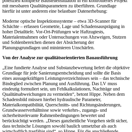
potenziell komplexe Baustellensituation in ein kontrolliertes Projekt
mit messbaren Qualitätsparametern zu überführen. Grundlage
hierfür ist unter anderem eine belastbare Datenerhebung:
Moderne optische Inspektionssysteme – etwa 3D-Scanner für
Schächte – erfassen Geometrie, Lage und Schadensausprägung in
hoher Detailtiefe. Vor-Ort-Prüfungen wie Haftzugtests,
Materialentnahmen oder Untersuchungen von Abzweigen, Stutzen
und Sohlenbereichen dienen der Absicherung der
Planungsgrundlagen und minimieren Unschärfen.
Von der Analyse zur qualitätsorientierten Bauausführung
„Eine fundierte Analyse und Substanzbewertung liefert die objektive
Grundlage für jede Sanierungsentscheidung und sollte die Basis
eines aussagekräftigen Leistungsverzeichnisses sein – das technische
Bindeglied zwischen Planung und Ausführung. Das LV muss
eindeutig formuliert sein, um Fehlkalkulationen, Nachträge und
Qualitätsabweichungen zu vermeiden“, betont Hippe. Neben dem
Schadensbild müssen hierbei hydraulische Parameter,
Materialkompatibilität, Querschnitts- und Richtungsänderungen,
Grundwasserverhältnisse sowie verkehrs-, zugangs- und
sicherheitsrelevante Rahmenbedingungen bewertet und
berücksichtigt werden. „Dieses ganzheitliche Vorgehen stellt sicher,
dass technische Lösungen sowohl baulich umsetzbar als auch
wirtschaftlich tragfähig sind“, so Hippe. Für die anschließende