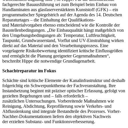
fachgerechte Bauausführung sei zum Beispiel beim Einbau von
Handlaminaten aus glasfaserverstärktem Kunststoff (GFK) – ein
programmatischer Spiegelstrich auf der Agenda des 14. Deutschen
Reparaturtages – die Einhaltung der Qualifikations-
und Materialvorgaben ebenso entscheidend wie die Kontrolle der
Baustellenbedingungen. „Die Einbauqualität hängt maßgeblich von
den Umgebungsbedingungen ab: Temperatur, Luftfeuchtigkeit,
Taupunkt, Grundwasserstand, Vorflut und UV-Einstrahlung wirken
direkt auf das Material und den Verarbeitungsprozess. Eine
vorgelagerte Risikobewertung identifiziert kritische Einflussgrößen
und ermöglicht die Planung geeigneter Gegenmaßnahmen“,
beschreibt Hippe die notwendige Grundlagenarbeit.
Schachtreparatur im Fokus
Schächte sind kritische Elemente der Kanalinfrastruktur und deshalb
folgerichtig ein Schwerpunktthema der Fachveranstaltung. Ihre
Instandsetzung beginnt mit präziser optischer Erfassung, gefolgt von
gezielten Begehungen und – falls erforderlich –
zusätzlichen Untersuchungen. Vorbereitende Maßnahmen wie
Reinigung, Abdichtung, Reprofilierung sowie Verkehrs- und
Abflusslenkung sind integrale Bestandteile des Prozesses. Vorher-
Nachher-Dokumentationen liefern den objektiven Nachweis
der erzielten Substanz- und Funktionsverbesserung.