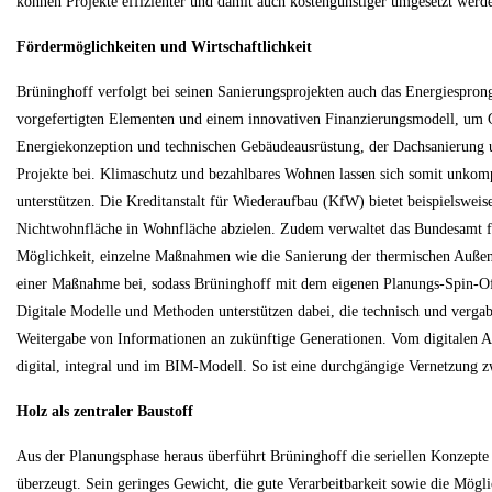
können Projekte effizienter und damit auch kostengünstiger umgesetzt werd
Fördermöglichkeiten und Wirtschaftlichkeit
Brüninghoff verfolgt bei seinen Sanierungsprojekten auch das Energiesprong-P
vorgefertigten Elementen und einem innovativen Finanzierungsmodell, um 
Energiekonzeption und technischen Gebäudeausrüstung, der Dachsanierung und
Projekte bei. Klimaschutz und bezahlbares Wohnen lassen sich somit unkomp
unterstützen. Die Kreditanstalt für Wiederaufbau (KfW) bietet beispielsw
Nichtwohnfläche in Wohnfläche abzielen. Zudem verwaltet das Bundesamt fü
Möglichkeit, einzelne Maßnahmen wie die Sanierung der thermischen Außenhül
einer Maßnahme bei, sodass Brüninghoff mit dem eigenen Planungs-Spin-Off 
Digitale Modelle und Methoden unterstützen dabei, die technisch und vergabe
Weitergabe von Informationen an zukünftige Generationen. Vom digitalen A
digital, integral und im BIM-Modell. So ist eine durchgängige Vernetzung 
Holz als zentraler Baustoff
Aus der Planungsphase heraus überführt Brüninghoff die seriellen Konzepte 
überzeugt. Sein geringes Gewicht, die gute Verarbeitbarkeit sowie die Mög