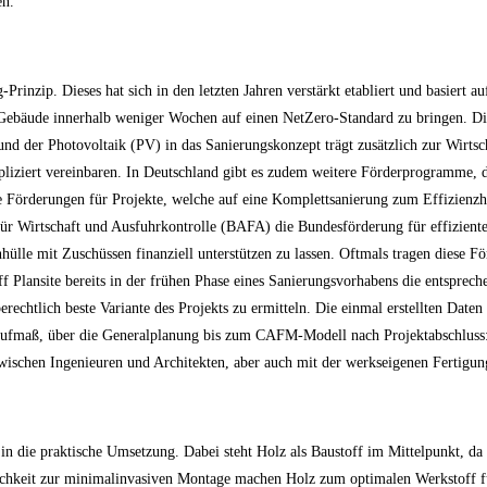
en.
rinzip. Dieses hat sich in den letzten Jahren verstärkt etabliert und basiert a
Gebäude innerhalb weniger Wochen auf einen NetZero-Standard zu bringen. Di
 der Photovoltaik (PV) in das Sanierungskonzept trägt zusätzlich zur Wirtsch
liziert vereinbaren. In Deutschland gibt es zudem weitere Förderprogramme, di
eise Förderungen für Projekte, welche auf eine Komplettsanierung zum Effizie
r Wirtschaft und Ausfuhrkontrolle (BAFA) die Bundesförderung für effiziente
le mit Zuschüssen finanziell unterstützen zu lassen. Oftmals tragen diese Fö
Plansite bereits in der frühen Phase eines Sanierungsvorhabens die entspreche
rechtlich beste Variante des Projekts zu ermitteln. Die einmal erstellten Date
ufmaß, über die Generalplanung bis zum CAFM-Modell nach Projektabschluss: 
zwischen Ingenieuren und Architekten, aber auch mit der werkseigenen Fertigun
in die praktische Umsetzung. Dabei steht Holz als Baustoff im Mittelpunkt, da
lichkeit zur minimalinvasiven Montage machen Holz zum optimalen Werkstoff fü