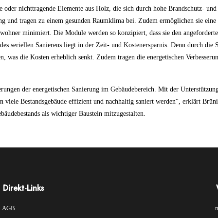
e oder nichttragende Elemente aus Holz, die sich durch hohe Brandschutz- und
rung und tragen zu einem gesunden Raumklima bei. Zudem ermöglichen sie eine
Bewohner minimiert. Die Module werden so konzipiert, dass sie den angefordert
 des seriellen Sanierens liegt in der Zeit- und Kostenersparnis. Denn durch die
n, was die Kosten erheblich senkt. Zudem tragen die energetischen Verbesseru
derungen der energetischen Sanierung im Gebäudebereich. Mit der Unterstützun
 viele Bestandsgebäude effizient und nachhaltig saniert werden“, erklärt Brü
ebäudebestands als wichtiger Baustein mitzugestalten.
Direkt-Links
Direkt-
AGB
m