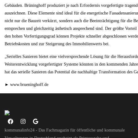
Gebäuden. Brüninghoff produziert je nach Erfordernis vorgefertigte tragend
auszeichnen. Diese Elemente sind ideal für die energetische Fassadensanie
nicht nur die Bauzeit verkürzt, sondern auch die Beeinträchtigung für die 
entsprechen und gleichzeitig ästhetisch ansprechend sind. Der größte Vorteil
den hohen Vorfertigungsgrad können Projekte schneller abgeschlossen werde
Betriebskosten und zur Steigerung des Immobilienwerts bei.
„Serielles Sanieren bietet eine vielversprechende Lösung für die Herausfor
Weiterentwicklung vorgefertigter Systeme könnten in den kommenden Jahren
hat das serielle Sanieren das Potential die nachhaltige Transformation des G
► www.brueninghoff.de
kommunalinfo24 - Das Fachmagazin für öffentliche und kommunale